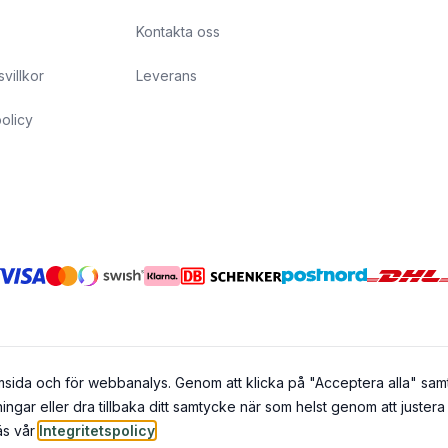
Kontakta oss
svillkor
Leverans
policy
emsida och för webbanalys. Genom att klicka på "Acceptera alla" sa
ingar eller dra tillbaka ditt samtycke när som helst genom att justera
©
2026
Nova Airsoft AB. All rights reserved.
läs vår
Integritetspolicy
.