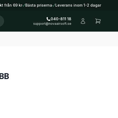
kt från 69 kr
Bästa priserna
Leverans inom 1-2 dagar
040-811 18
support@novaairsoft.se
GBB