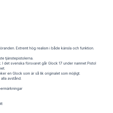
tföranden. Extremt hög realism i både känsla och funktion.
te tjänstepistolerna.
. I det svenska försvaret går Glock 17 under namnet Pistol
het.
r en Glock som är så lik originalet som möjligt.
alla avstånd.
ibermärkningar
tt