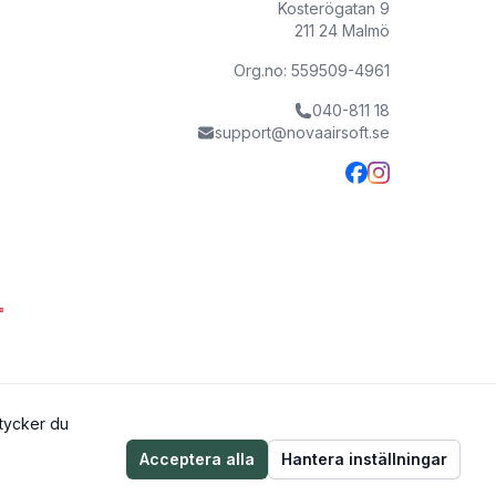
Kosterögatan 9
211 24 Malmö
Org.no: 559509-4961
040-811 18
support@novaairsoft.se
mtycker du
Acceptera alla
Hantera inställningar