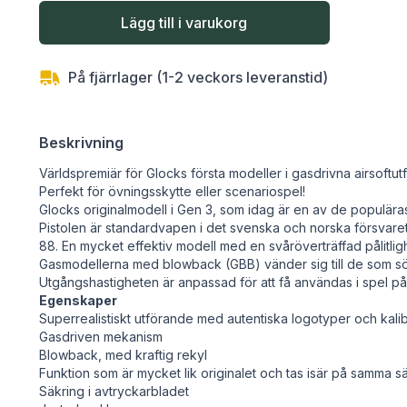
Lägg till i varukorg
På fjärrlager (1-2 veckors leveranstid)
Beskrivning
Världspremiär för Glocks första modeller i gasdrivna airsoftu
Perfekt för övningsskytte eller scenariospel!
Glocks originalmodell i Gen 3, som idag är en av de populäras
Pistolen är standardvapen i det svenska och norska försvaret
88. En mycket effektiv modell med en svåröverträffad pålitlig
Gasmodellerna med blowback (GBB) vänder sig till de som söke
Utgångshastigheten är anpassad för att få användas i spel på 
Egenskaper
Superrealistiskt utförande med autentiska logotyper och kal
Gasdriven mekanism
Blowback, med kraftig rekyl
Funktion som är mycket lik originalet och tas isär på samma sä
Säkring i avtryckarbladet