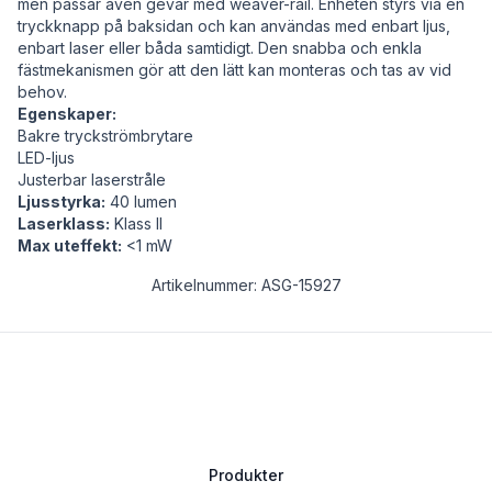
men passar även gevär med weaver-rail. Enheten styrs via en
tryckknapp på baksidan och kan användas med enbart ljus,
enbart laser eller båda samtidigt. Den snabba och enkla
fästmekanismen gör att den lätt kan monteras och tas av vid
behov.
Egenskaper:
Bakre tryckströmbrytare
LED-ljus
Justerbar laserstråle
Ljusstyrka:
40 lumen
Laserklass:
Klass II
Max uteffekt:
<1 mW
Artikelnummer: ASG-15927
Produkter